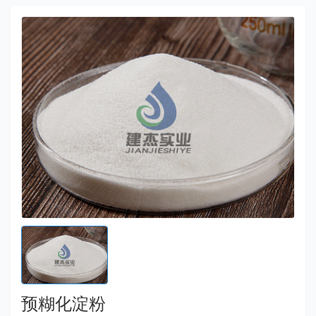
预糊化淀粉