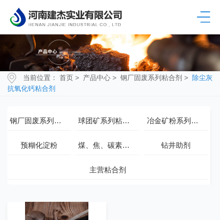
当前位置：
首页
>
产品中心
>
钢厂固废系列粘合剂
>
除尘灰
抗氧化钙粘合剂
钢厂固废系列粘合剂
球团矿系列粘合剂
冶金矿粉系列粘合剂
预糊化淀粉
煤、焦、碳素系列粘合剂
钻井助剂
主营粘合剂